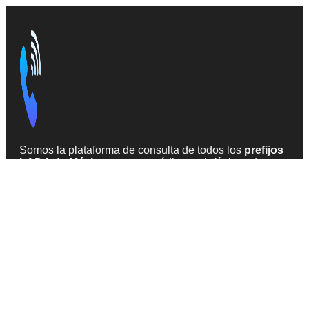
Somos la plataforma de consulta de todos los
prefijos
LADA de México
, que son códigos telefónicos de
larga distancia. Información precisa y
actualizada en
2026
, obtenida de fuentes confiables en la web.
INFORMACIÓN
Todas las claves
Acerca de LADA México
Teléfonos sospechosos de SPAM
CONTACTO