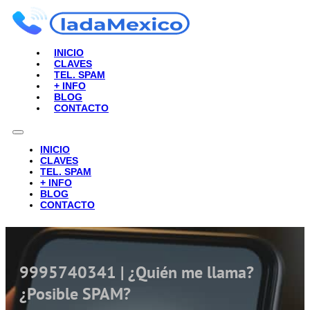
INICIO
CLAVES
TEL. SPAM
+ INFO
BLOG
CONTACTO
INICIO
CLAVES
TEL. SPAM
+ INFO
BLOG
CONTACTO
9995740341 | ¿Quién me llama?
¿Posible SPAM?