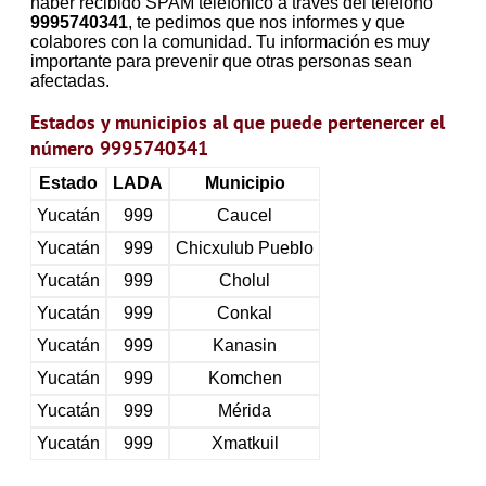
haber recibido SPAM telefónico a través del teléfono
9995740341
, te pedimos que nos informes y que
colabores con la comunidad. Tu información es muy
importante para prevenir que otras personas sean
afectadas.
Estados y municipios al que puede pertenercer el
número 9995740341
Estado
LADA
Municipio
Yucatán
999
Caucel
Yucatán
999
Chicxulub Pueblo
Yucatán
999
Cholul
Yucatán
999
Conkal
Yucatán
999
Kanasin
Yucatán
999
Komchen
Yucatán
999
Mérida
Yucatán
999
Xmatkuil