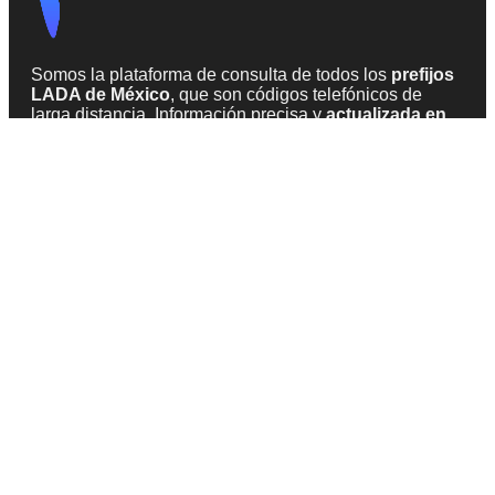
Somos la plataforma de consulta de todos los
prefijos
LADA de México
, que son códigos telefónicos de
larga distancia. Información precisa y
actualizada en
2026
, obtenida de fuentes confiables en la web.
INFORMACIÓN
Todas las claves
Acerca de LADA México
Teléfonos sospechosos de SPAM
CONTACTO
info@lada-mexico.com
Formulario de contacto
© 2026 - SiempreVisible.com
Aviso legal
Política de cookies