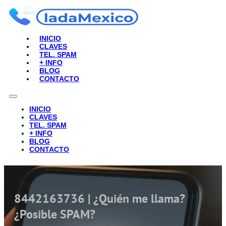
INICIO
CLAVES
TEL. SPAM
+ INFO
BLOG
CONTACTO
INICIO
CLAVES
TEL. SPAM
+ INFO
BLOG
CONTACTO
8442163736 | ¿Quién me llama?
¿Posible SPAM?