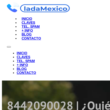
INICIO
CLAVES
TEL. SPAM
+ INFO
BLOG
CONTACTO
INICIO
CLAVES
TEL. SPAM
+ INFO
BLOG
CONTACTO
8442090028 | ¿Quié