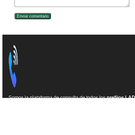
Somos la plataforma de consulta de todos los
prefijos LA
fuentes confiables en la web.
INFORMACIÓN
Todas las claves
Acerca de LADA México