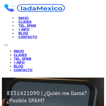
INICIO
CLAVES
TEL. SPAM
+ INFO
BLOG
CONTACTO
INICIO
CLAVES
TEL. SPAM
+ INFO
BLOG
CONTACTO
8331421090 | ¿Quién me llama?
¿Posible SPAM?