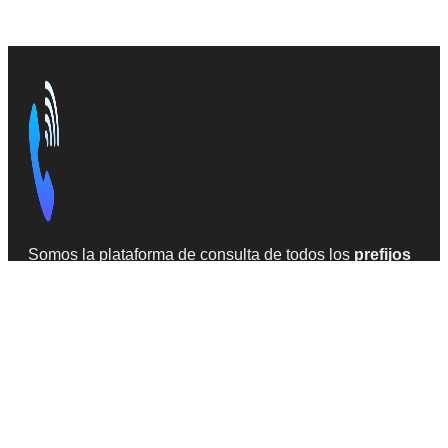
Somos la plataforma de consulta de todos los
prefijos
LADA de México
, que son códigos telefónicos de
larga distancia. Información precisa y
actualizada en
2026
, obtenida de fuentes confiables en la web.
INFORMACIÓN
Todas las claves
Acerca de LADA México
Teléfonos sospechosos de SPAM