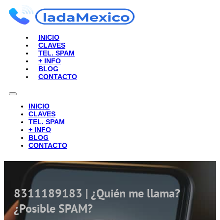
INICIO
CLAVES
TEL. SPAM
+ INFO
BLOG
CONTACTO
INICIO
CLAVES
TEL. SPAM
+ INFO
BLOG
CONTACTO
8311189183 | ¿Quién me llama?
¿Posible SPAM?