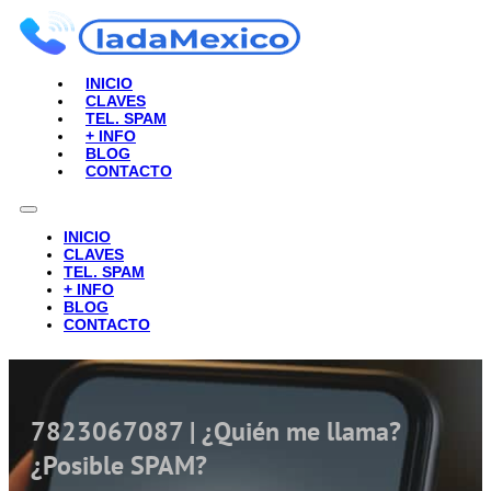
INICIO
CLAVES
TEL. SPAM
+ INFO
BLOG
CONTACTO
INICIO
CLAVES
TEL. SPAM
+ INFO
BLOG
CONTACTO
7823067087 | ¿Quién me llama?
¿Posible SPAM?