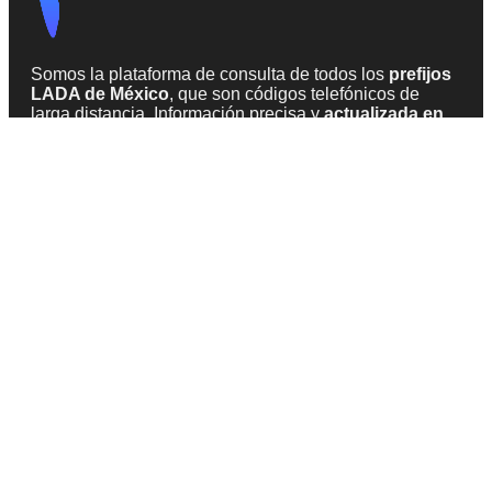
Somos la plataforma de consulta de todos los
prefijos
LADA de México
, que son códigos telefónicos de
larga distancia. Información precisa y
actualizada en
2026
, obtenida de fuentes confiables en la web.
INFORMACIÓN
Todas las claves
Acerca de LADA México
Teléfonos sospechosos de SPAM
CONTACTO
info@lada-mexico.com
Formulario de contacto
© 2026 - SiempreVisible.com
Aviso legal
Política de cookies