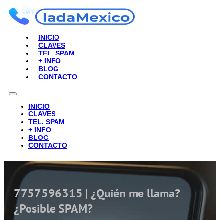
INICIO
CLAVES
TEL. SPAM
+ INFO
BLOG
CONTACTO
INICIO
CLAVES
TEL. SPAM
+ INFO
BLOG
CONTACTO
7757596315 | ¿Quién me llama?
¿Posible SPAM?