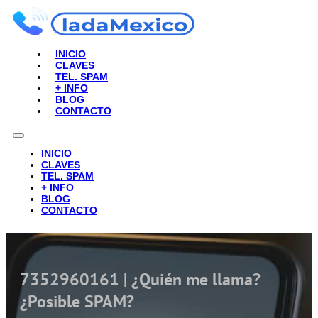
INICIO
CLAVES
TEL. SPAM
+ INFO
BLOG
CONTACTO
INICIO
CLAVES
TEL. SPAM
+ INFO
BLOG
CONTACTO
7352960161 | ¿Quién me llama?
¿Posible SPAM?