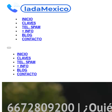
INICIO
CLAVES
TEL. SPAM
+ INFO
BLOG
CONTACTO
INICIO
CLAVES
TEL. SPAM
+ INFO
BLOG
CONTACTO
6672809200 | ¿Quié