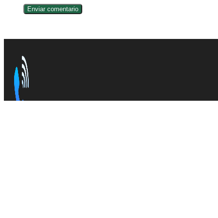
Somos la plataforma de consulta de todos los
prefijos LA
fuentes confiables en la web.
INFORMACIÓN
Todas las claves
Acerca de LADA México
Teléfonos sospechosos de SPAM