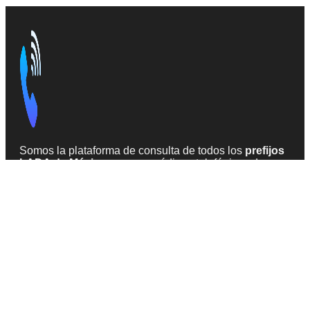
Somos la plataforma de consulta de todos los
prefijos
LADA de México
, que son códigos telefónicos de
larga distancia. Información precisa y
actualizada en
2026
, obtenida de fuentes confiables en la web.
INFORMACIÓN
Todas las claves
Acerca de LADA México
Teléfonos sospechosos de SPAM
CONTACTO