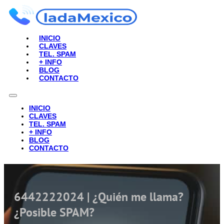
INICIO
CLAVES
TEL. SPAM
+ INFO
BLOG
CONTACTO
INICIO
CLAVES
TEL. SPAM
+ INFO
BLOG
CONTACTO
6442222024 | ¿Quién me llama?
¿Posible SPAM?