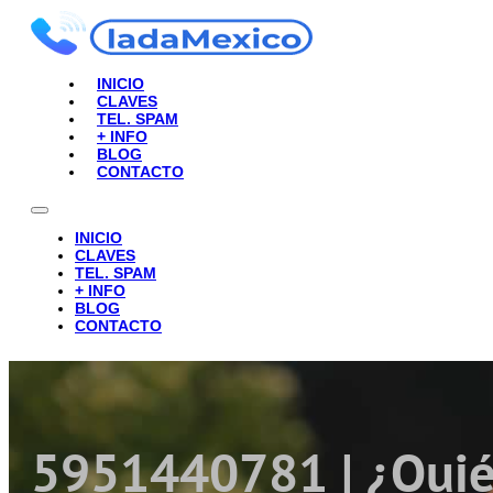
INICIO
CLAVES
TEL. SPAM
+ INFO
BLOG
CONTACTO
INICIO
CLAVES
TEL. SPAM
+ INFO
BLOG
CONTACTO
5951440781 | ¿Quié