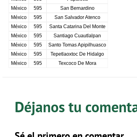
México
595
San Bernardino
México
595
San Salvador Atenco
México
595
Santa Catarina Del Monte
México
595
Santiago Cuautlalpan
México
595
Santo Tomas Apipilhuasco
México
595
Tepetlaoxtoc De Hidalgo
México
595
Texcoco De Mora
Déjanos tu coment
Sé el primero en comentar