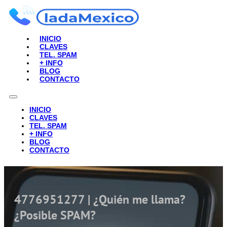
INICIO
CLAVES
TEL. SPAM
+ INFO
BLOG
CONTACTO
INICIO
CLAVES
TEL. SPAM
+ INFO
BLOG
CONTACTO
4776951277 | ¿Quién me llama?
¿Posible SPAM?