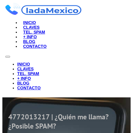
INICIO
CLAVES
TEL. SPAM
+ INFO
BLOG
CONTACTO
INICIO
CLAVES
TEL. SPAM
+ INFO
BLOG
CONTACTO
4772013217 | ¿Quién me llama?
¿Posible SPAM?