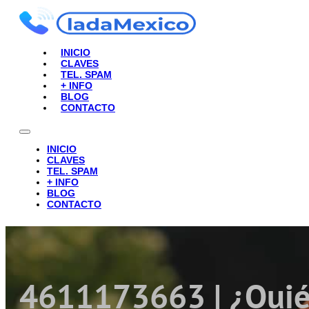
INICIO
CLAVES
TEL. SPAM
+ INFO
BLOG
CONTACTO
INICIO
CLAVES
TEL. SPAM
+ INFO
BLOG
CONTACTO
4611173663 | ¿Quié