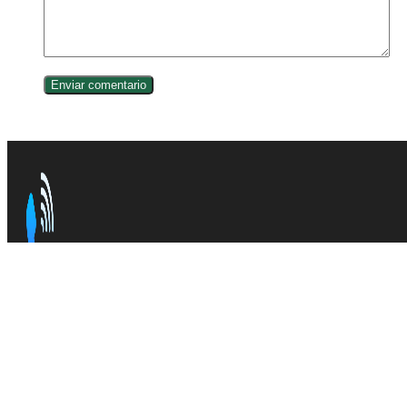
Somos la plataforma de consulta de todos los
prefijos LA
fuentes confiables en la web.
INFORMACIÓN