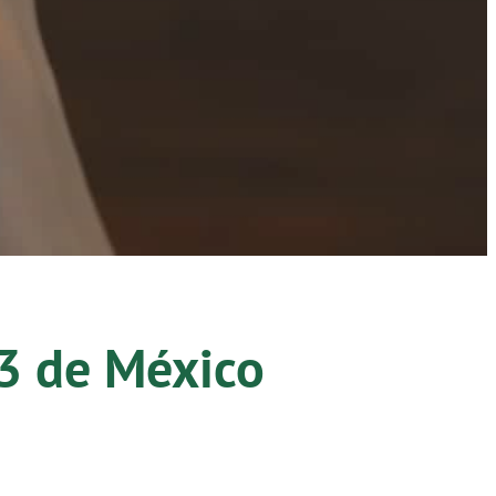
3
de México