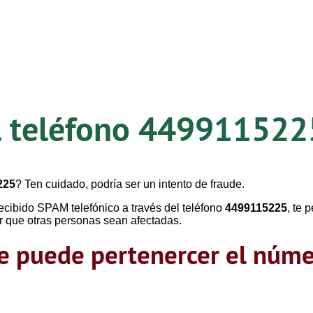
l teléfono
449911522
225
? Ten cuidado, podría ser un intento de fraude.
ecibido SPAM telefónico a través del teléfono
4499115225
, te 
r que otras personas sean afectadas.
que puede pertenercer el nú