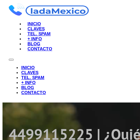
INICIO
CLAVES
TEL. SPAM
+ INFO
BLOG
CONTACTO
INICIO
CLAVES
TEL. SPAM
+ INFO
BLOG
CONTACTO
4499115225 | ¿Quié