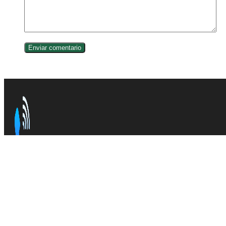
Somos la plataforma de consulta de todos los
prefijos LA
fuentes confiables en la web.
INFORMACIÓN