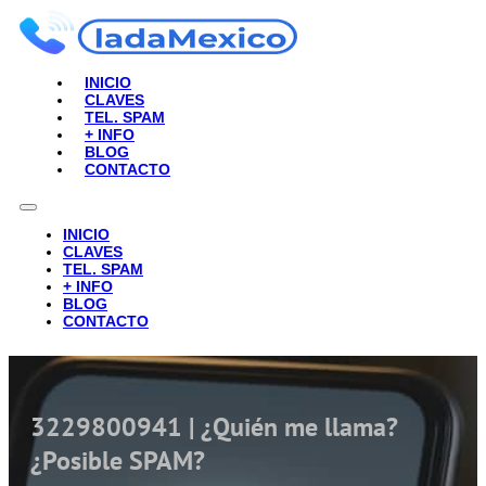
INICIO
CLAVES
TEL. SPAM
+ INFO
BLOG
CONTACTO
INICIO
CLAVES
TEL. SPAM
+ INFO
BLOG
CONTACTO
3229800941 | ¿Quién me llama?
¿Posible SPAM?