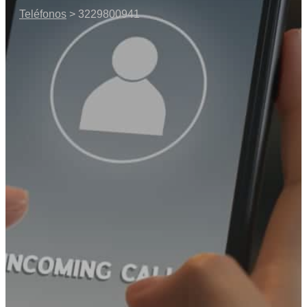
Teléfonos
> 3229800941