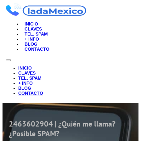
INICIO
CLAVES
TEL. SPAM
+ INFO
BLOG
CONTACTO
INICIO
CLAVES
TEL. SPAM
+ INFO
BLOG
CONTACTO
2463602904 | ¿Quién me llama?
¿Posible SPAM?