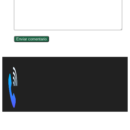
Somos la plataforma de consulta de todos los
prefijos
LADA de México
, que son códigos telefónicos de
larga distancia. Información precisa y
actualizada en