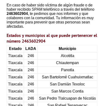
En caso de haber sido víctima de algún fraude o de
haber recibido SPAM telefónico a través del teléfono
2463602904
, te pedimos que nos informes y que
colabores con la comunidad. Tu información es muy
importante para prevenir que otras personas sean
afectadas.
Estados y municipios al que puede pertenercer el
número 2463602904
Estado
LADA
Municipio
Tlaxcala
246
Alcotitla
Tlaxcala
246
Chiautempan
Tlaxcala
246
Panotla
Tlaxcala
246
San Bartolomé Cuahuixmatlac
Tlaxcala
246
San Damián Texoloc
Tlaxcala
246
San Marcos Contla
Tlaxcala
246
San Pedro Tlalcuapan de Nicolás
Tlaxcala
246
San Rafael Tenanyecac