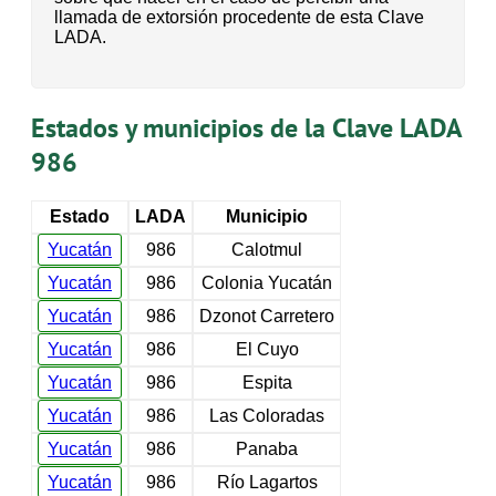
llamada de extorsión procedente de esta Clave
LADA.
Estados y municipios de la Clave LADA
986
Estado
LADA
Municipio
Yucatán
986
Calotmul
Yucatán
986
Colonia Yucatán
Yucatán
986
Dzonot Carretero
Yucatán
986
El Cuyo
Yucatán
986
Espita
Yucatán
986
Las Coloradas
Yucatán
986
Panaba
Yucatán
986
Río Lagartos