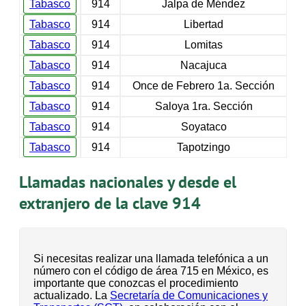
Tabasco
914
Jalpa de Méndez
Tabasco
914
Libertad
Tabasco
914
Lomitas
Tabasco
914
Nacajuca
Tabasco
914
Once de Febrero 1a. Sección
Tabasco
914
Saloya 1ra. Sección
Tabasco
914
Soyataco
Tabasco
914
Tapotzingo
Llamadas nacionales y desde el
extranjero de la clave 914
Si necesitas realizar una llamada telefónica a un
número con el código de área 715 en México, es
importante que conozcas el procedimiento
actualizado. La
Secretaría de Comunicaciones y