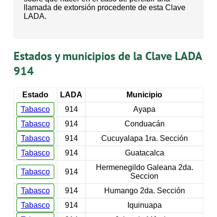
llamada de extorsión procedente de esta Clave
LADA.
Estados y municipios de la Clave LADA
914
Estado
LADA
Municipio
Tabasco
914
Ayapa
Tabasco
914
Conduacán
Tabasco
914
Cucuyalapa 1ra. Sección
Tabasco
914
Guatacalca
Hermenegildo Galeana 2da.
Tabasco
914
Seccion
Tabasco
914
Humango 2da. Sección
Tabasco
914
Iquinuapa