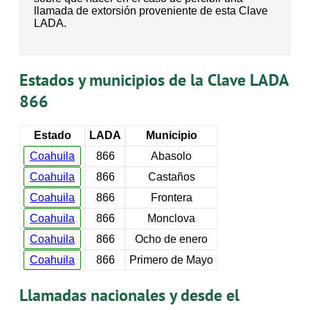
llamada de extorsión proveniente de esta Clave
LADA.
Estados y municipios de la Clave LADA
866
Estado
LADA
Municipio
Coahuila
866
Abasolo
Coahuila
866
Castaños
Coahuila
866
Frontera
Coahuila
866
Monclova
Coahuila
866
Ocho de enero
Coahuila
866
Primero de Mayo
Llamadas nacionales y desde el