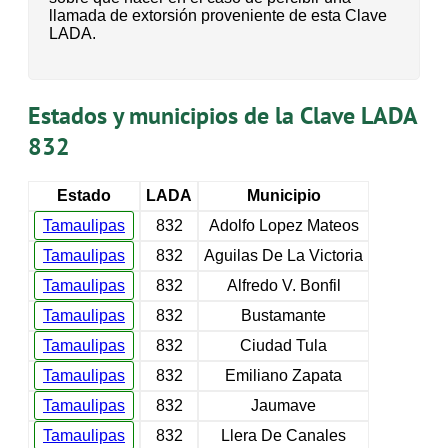
llamada de extorsión proveniente de esta Clave
LADA.
Estados y municipios de la Clave LADA
832
Estado
LADA
Municipio
Tamaulipas
832
Adolfo Lopez Mateos
Tamaulipas
832
Aguilas De La Victoria
Tamaulipas
832
Alfredo V. Bonfil
Tamaulipas
832
Bustamante
Tamaulipas
832
Ciudad Tula
Tamaulipas
832
Emiliano Zapata
Tamaulipas
832
Jaumave
Tamaulipas
832
Llera De Canales