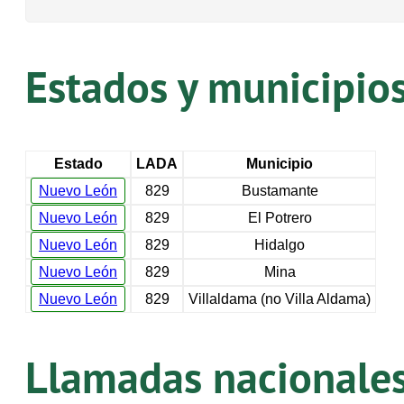
Estados y municipio
Estado
LADA
Municipio
Nuevo León
829
Bustamante
Nuevo León
829
El Potrero
Nuevo León
829
Hidalgo
Nuevo León
829
Mina
Nuevo León
829
Villaldama (no Villa Aldama)
Llamadas nacionales 