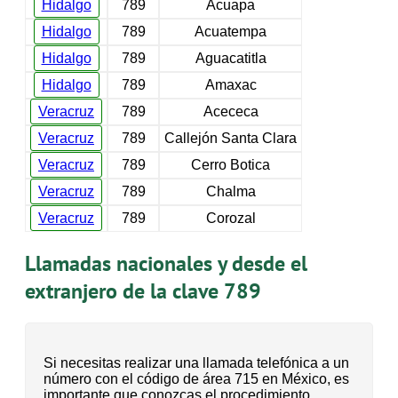
Hidalgo
789
Acuapa
Hidalgo
789
Acuatempa
Hidalgo
789
Aguacatitla
Hidalgo
789
Amaxac
Veracruz
789
Acececa
Veracruz
789
Callejón Santa Clara
Veracruz
789
Cerro Botica
Veracruz
789
Chalma
Veracruz
789
Corozal
Llamadas nacionales y desde el
extranjero de la clave 789
Si necesitas realizar una llamada telefónica a un
número con el código de área 715 en México, es
importante que conozcas el procedimiento