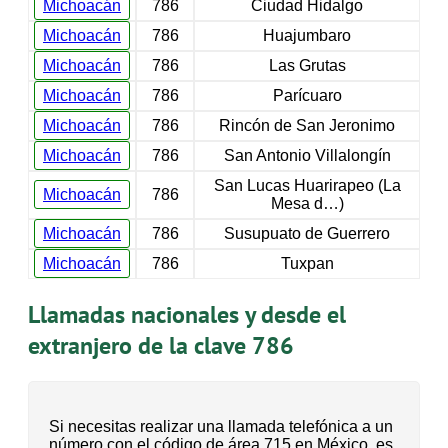
Michoacán
786
Ciudad Hidalgo
Michoacán
786
Huajumbaro
Michoacán
786
Las Grutas
Michoacán
786
Parícuaro
Michoacán
786
Rincón de San Jeronimo
Michoacán
786
San Antonio Villalongín
San Lucas Huarirapeo (La
Michoacán
786
Mesa d…)
Michoacán
786
Susupuato de Guerrero
Michoacán
786
Tuxpan
Llamadas nacionales y desde el
extranjero de la clave 786
Si necesitas realizar una llamada telefónica a un
número con el código de área 715 en México, es