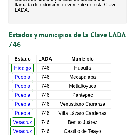
llamada de extorsión proveniente de esta Clave
LADA.
Estados y municipios de la Clave LADA
746
Estado
LADA
Municipio
Hidalgo
746
Huautla
Puebla
746
Mecapalapa
Puebla
746
Metlaltoyuca
Puebla
746
Pantepec
Puebla
746
Venustiano Carranza
Puebla
746
Villa Lázaro Cárdenas
Veracruz
746
Benito Juárez
Veracruz
746
Castillo de Teayo