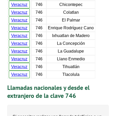
Veracruz
746
Chicontepec
Veracruz
746
Colatlan
Veracruz
746
El Palmar
Veracruz
746
Enrique Rodríguez Cano
Veracruz
746
Ixhuatlan de Madero
Veracruz
746
La Concepción
Veracruz
746
La Guadalupe
Veracruz
746
Llano Enmedio
Veracruz
746
Tihuatlán
Veracruz
746
Tlacolula
Llamadas nacionales y desde el
extranjero de la clave 746