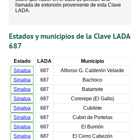
llamada de extorsión proveniente de esta Clave
LADA.
Estados y municipios de la Clave LADA
687
Estado
LADA
Municipio
Sinaloa
687
Alfonso G. Calderón Velarde
Sinaloa
687
Bachoco
Sinaloa
687
Batamote
Sinaloa
687
Corerepe (El Gallo)
Sinaloa
687
Cubilete
Sinaloa
687
Cubiri de Portelas
Sinaloa
687
El Burrión
Sinaloa
687
El Cerro Cabezón