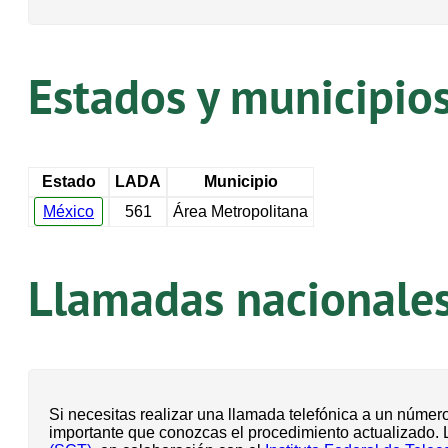
Estados y municipio
Estado
LADA
Municipio
México
561
Área Metropolitana
Llamadas nacionales 
Si necesitas realizar una llamada telefónica a un númer
importante que conozcas el procedimiento actualizado.