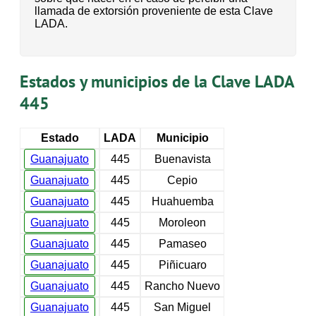
llamada de extorsión proveniente de esta Clave
LADA.
Estados y municipios de la Clave LADA
445
Estado
LADA
Municipio
Guanajuato
445
Buenavista
Guanajuato
445
Cepio
Guanajuato
445
Huahuemba
Guanajuato
445
Moroleon
Guanajuato
445
Pamaseo
Guanajuato
445
Piñicuaro
Guanajuato
445
Rancho Nuevo
Guanajuato
445
San Miguel