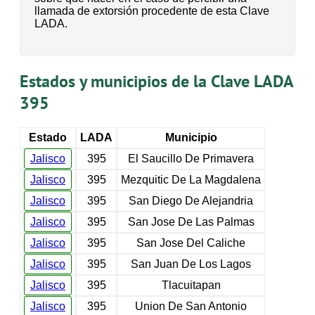
llamada de extorsión procedente de esta Clave
LADA.
Estados y municipios de la Clave LADA
395
Estado
LADA
Municipio
Jalisco
395
El Saucillo De Primavera
Jalisco
395
Mezquitic De La Magdalena
Jalisco
395
San Diego De Alejandria
Jalisco
395
San Jose De Las Palmas
Jalisco
395
San Jose Del Caliche
Jalisco
395
San Juan De Los Lagos
Jalisco
395
Tlacuitapan
Jalisco
395
Union De San Antonio