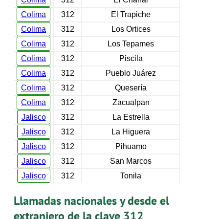
Colima
312
El Trapiche
Colima
312
Los Ortices
Colima
312
Los Tepames
Colima
312
Piscila
Colima
312
Pueblo Juárez
Colima
312
Quesería
Colima
312
Zacualpan
Jalisco
312
La Estrella
Jalisco
312
La Higuera
Jalisco
312
Pihuamo
Jalisco
312
San Marcos
Jalisco
312
Tonila
Llamadas nacionales y desde el
extranjero de la clave 312