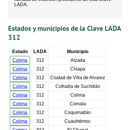
LADA.
Estados y municipios de la Clave LADA
312
Estado
LADA
Municipio
Colima
312
Alzada
Colima
312
Chiapa
Colima
312
Ciudad de Villa de Alvarez
Colima
312
Cofradía de Suchitlán
Colima
312
Colima
Colima
312
Comala
Colima
312
Coquimatlán
Colima
312
Cuauhtémoc
Colima
312
El Chanal